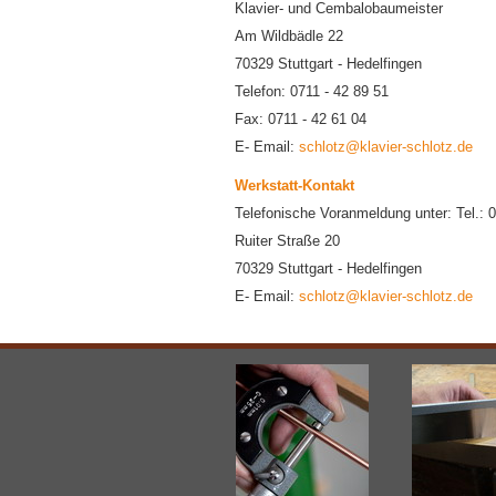
Klavier- und Cembalobaumeister
Am Wildbädle 22
70329 Stuttgart - Hedelfingen
Telefon: 0711 - 42 89 51
Fax: 0711 - 42 61 04
E- Email:
schlotz@klavier-schlotz.de
Werkstatt-Kontakt
Telefonische Voranmeldung unter: Tel.: 07
Ruiter Straße 20
70329 Stuttgart - Hedelfingen
E- Email:
schlotz@klavier-schlotz.de