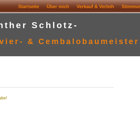
Startseite
Über mich
Verkauf & Verleih
Stimmun
nther Schlotz-
vier- & Cembalobaumeister
abe!