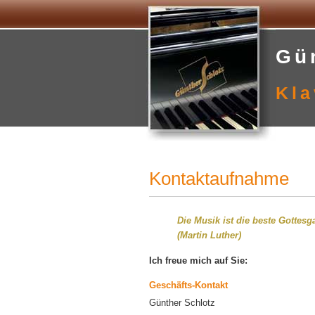
Gü
Kla
Kontaktaufnahme
Die Musik ist die beste Gottesg
(Martin Luther)
Ich freue mich auf Sie:
Geschäfts-Kontakt
Günther Schlotz