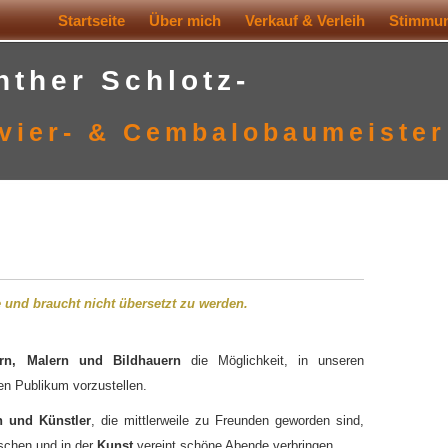
Startseite
Über mich
Verkauf & Verleih
Stimmun
nther Schlotz-
vier- & Cembalobaumeister
e und braucht nicht übersetzt zu werden.
rn, Malern und Bildhauern
die Möglichkeit, in unseren
en Publikum vorzustellen.
 und Künstler
, die mittlerweile zu Freunden geworden sind,
uschen und in der
Kunst
vereint schöne Abende verbringen.