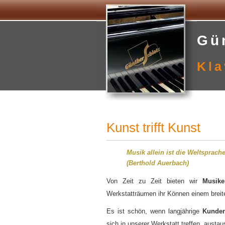
Gü
Kla
Kunst trifft Kunst
Musik allein ist die Weltsprach
(Berthold Auerbach)
Von Zeit zu Zeit bieten wir
Musike
Werkstatträumen ihr Können einem breit
Es ist schön, wenn langjährige
Kunden
sich in unserer Werkstatt treffen, austa