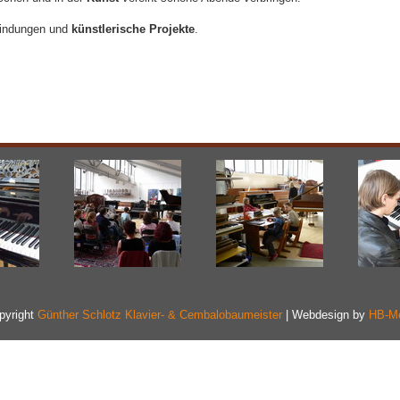
bindungen und
künstlerische Projekte
.
pyright
Günther Schlotz Klavier- & Cembalobaumeister
| Webdesign by
HB-Me